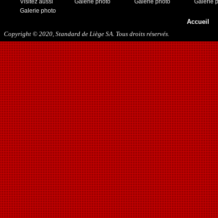
Visitez aussi
Galerie photo
Galerie photo
Galerie 
25/02/2017
Galerie photo
29/04/2017
Accueil
08/08/2017
21/10/2017
Copyright © 2020, Standard de Liège SA. Tous droits réservés.
06/01/2018
13/01/2018
03/02/2018
10/03/2018
05/05/2018
15/08/2018
12/01/2019
27/07/2019
17/08/2019
30/11/2019
14/12/2019