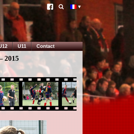
U12
U11
Contact
 – 2015