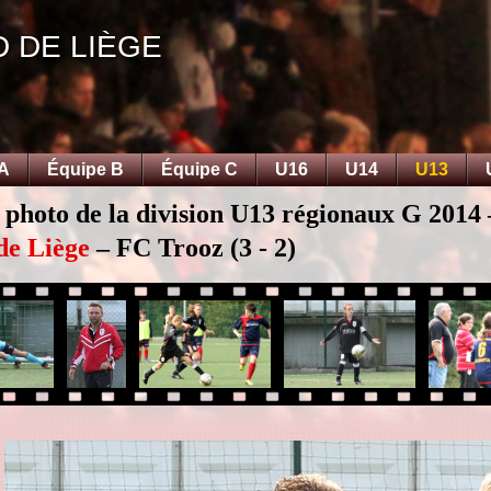
D DE LIÈGE
 A
Équipe B
Équipe C
U16
U14
U13
 photo de la division U13 régionaux G 2014
de Liège
– FC Trooz (3 - 2)