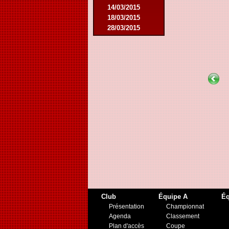
14/03/2015
18/03/2015
28/03/2015
25/04/2015
14/05/2015
12/09/2015
26/09/2015
03/10/2015
28/11/2015
09/03/2016
09/04/2016
13/04/2016
16/05/2016
09/08/2016
08/10/2016
01/03/2017
06/05/2017
20/05/2017
21/10/2017
Club
Équipe A
Éq
25/11/2017
Présentation
Championnat
17/02/2018
Agenda
Classement
01/05/2018
Plan d'accès
Coupe