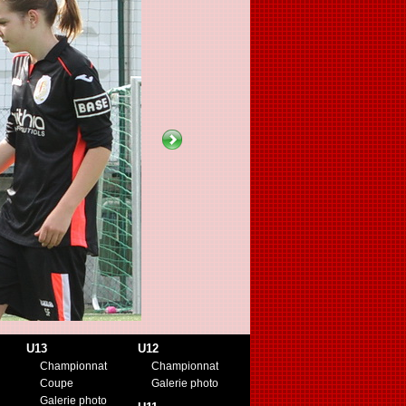
U13
U12
Championnat
Championnat
Coupe
Galerie photo
Galerie photo