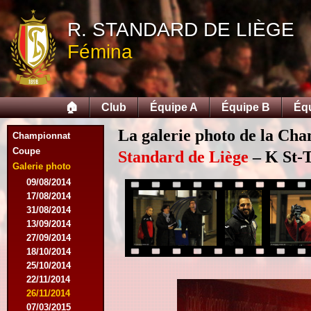
R. STANDARD DE LIÈGE
Fémina
🏠
Club
Équipe A
Équipe B
Éq
La galerie photo de la Ch
Championnat
Coupe
Standard de Liège
– K St-T
Galerie photo
09/08/2014
17/08/2014
31/08/2014
13/09/2014
27/09/2014
18/10/2014
25/10/2014
22/11/2014
26/11/2014
07/03/2015