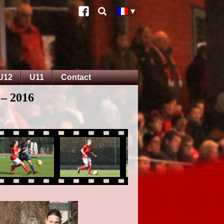
U12
U11
Contact
 – 2016