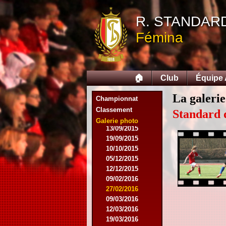
04/10/2014
18/10/2014
R. STANDAR
06/12/2014
Fémina
07/03/2015
16/03/2015
28/03/2015
15/04/2015
🏠
Club
Équipe
25/04/2015
01/05/2015
La galerie
14/05/2015
Championnat
17/05/2015
Classement
Standard 
05/09/2015
Galerie photo
13/09/2015
19/09/2015
10/10/2015
05/12/2015
12/12/2015
09/02/2016
27/02/2016
09/03/2016
12/03/2016
19/03/2016