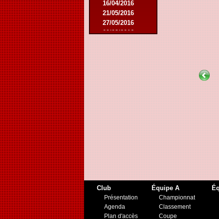
16/04/2016
21/05/2016
27/05/2016
09/08/2016
20/08/2016
08/10/2016
19/11/2016
10/01/2017
11/03/2017
01/04/2017
26/05/2017
21/12/2017
27/01/2018
10/03/2018
17/05/2018
22/08/2018
27/10/2018
12/01/2019
23/11/2019
Club
Équipe A
Éq
Présentation
Championnat
Agenda
Classement
Plan d'accès
Coupe