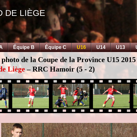
D DE LIÈGE
 A
Équipe B
Équipe C
U16
U14
U13
 photo de la Coupe de la Province U15 2015
de Liège
– RRC Hamoir (5 - 2)