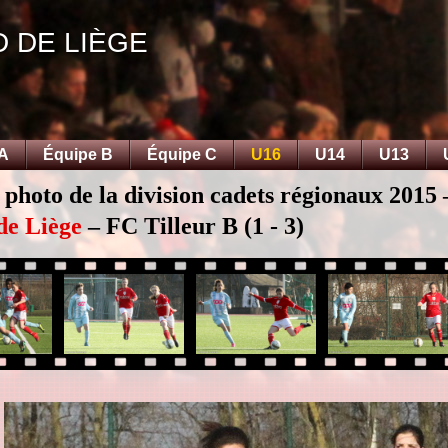
D DE LIÈGE
 A
Équipe B
Équipe C
U16
U14
U13
 photo de la division cadets régionaux 2015 
de Liège
– FC Tilleur B (1 - 3)