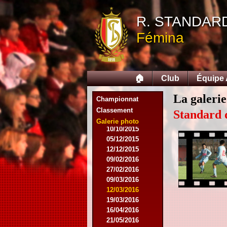
06/12/2014
07/03/2015
R. STANDAR
16/03/2015
Fémina
28/03/2015
15/04/2015
25/04/2015
01/05/2015
🏠
Club
Équipe
14/05/2015
17/05/2015
La galerie
05/09/2015
Championnat
13/09/2015
Classement
Standard 
19/09/2015
Galerie photo
10/10/2015
05/12/2015
12/12/2015
09/02/2016
27/02/2016
09/03/2016
12/03/2016
19/03/2016
16/04/2016
21/05/2016