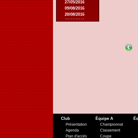
27/05/2016
09/08/2016
20/08/2016
08/10/2016
19/11/2016
10/01/2017
11/03/2017
01/04/2017
26/05/2017
21/12/2017
27/01/2018
10/03/2018
17/05/2018
22/08/2018
27/10/2018
12/01/2019
23/11/2019
Club
Équipe A
Éq
Présentation
Championnat
Agenda
Classement
Plan d'accès
Coupe