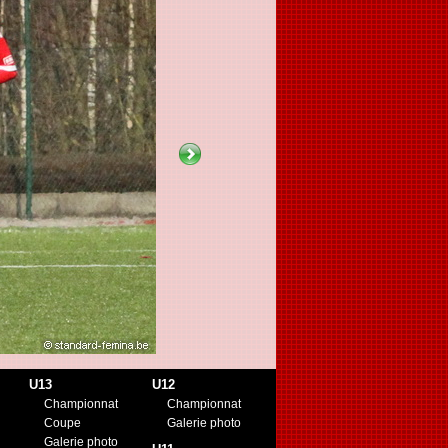
U13
U12
Championnat
Championnat
Coupe
Galerie photo
Galerie photo