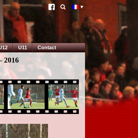
U12
U11
Contact
– 2016