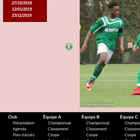
27/10/2018
12/01/2019
23/11/2019
Club
Équipe A
Équipe B
Équipe C
Présentation
Championnat
Championnat
Champio
Agenda
Classement
Classement
Classem
Plan d'accès
Coupe
Coupe
Coupe