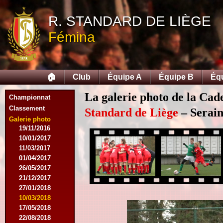
12/12/2015
R. STANDARD DE LIÈGE
09/02/2016
27/02/2016
Fémina
09/03/2016
12/03/2016
19/03/2016
16/04/2016
🏠
Club
Équipe A
Équipe B
Éq
21/05/2016
27/05/2016
La galerie photo de la Cad
Championnat
09/08/2016
Classement
20/08/2016
Standard de Liège
– Serain
08/10/2016
Galerie photo
19/11/2016
10/01/2017
11/03/2017
01/04/2017
26/05/2017
21/12/2017
27/01/2018
10/03/2018
17/05/2018
22/08/2018