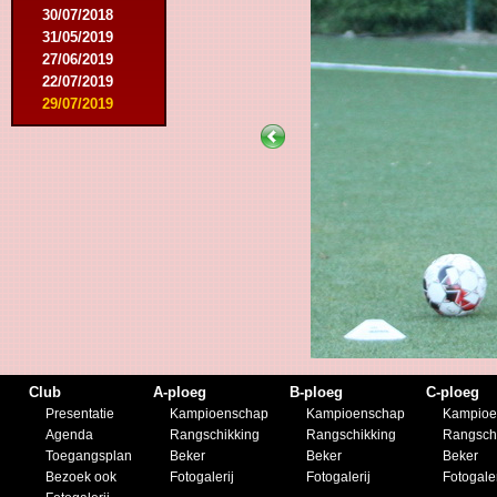
30/07/2018
31/05/2019
27/06/2019
22/07/2019
29/07/2019
Club
A-ploeg
B-ploeg
C-ploeg
Presentatie
Kampioenschap
Kampioenschap
Kampioe
Agenda
Rangschikking
Rangschikking
Rangsch
Toegangsplan
Beker
Beker
Beker
Bezoek ook
Fotogalerij
Fotogalerij
Fotogaler