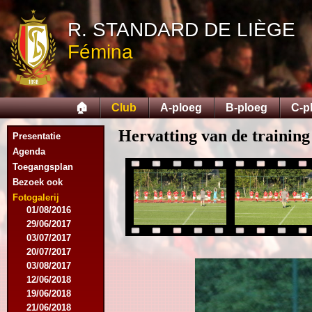
R. STANDARD DE LIÈGE
02/06/2013
Fémina
21/06/2013
21/06/2014
06/12/2014
04/02/2015
🏠
Club
A-ploeg
B-ploeg
C-p
27/03/2015
29/05/2015
Hervatting van de training
Presentatie
25/06/2015
Agenda
14/12/2015
Toegangsplan
16/12/2015
Bezoek ook
29/06/2016
21/07/2016
Fotogalerij
01/08/2016
29/06/2017
03/07/2017
20/07/2017
03/08/2017
12/06/2018
19/06/2018
21/06/2018