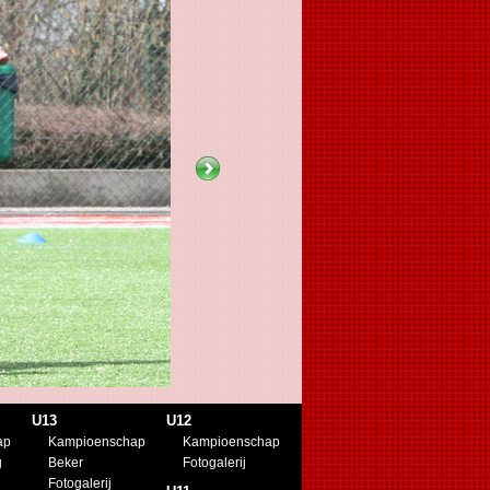
U13
U12
ap
Kampioenschap
Kampioenschap
g
Beker
Fotogalerij
Fotogalerij