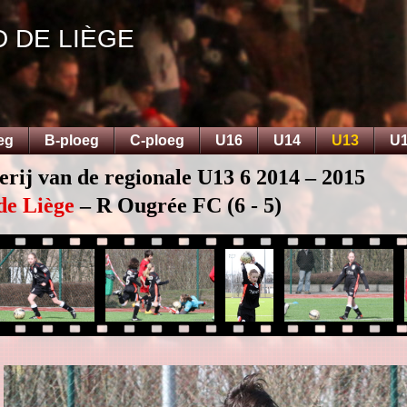
D DE LIÈGE
eg
B-ploeg
C-ploeg
U16
U14
U13
U
erij van de regionale U13 6 2014 – 2015
de Liège
– R Ougrée FC (6 - 5)