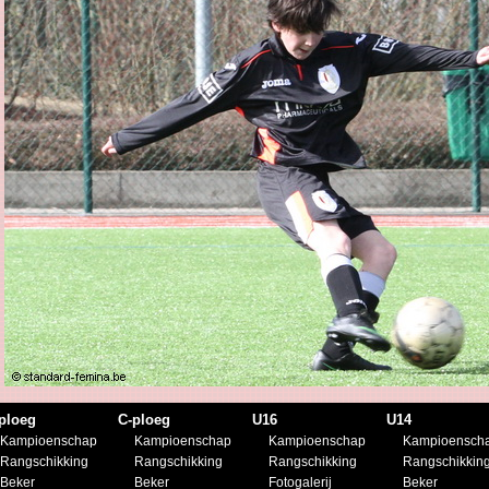
ploeg
C-ploeg
U16
U14
Kampioenschap
Kampioenschap
Kampioenschap
Kampioensch
Rangschikking
Rangschikking
Rangschikking
Rangschikkin
Beker
Beker
Fotogalerij
Beker