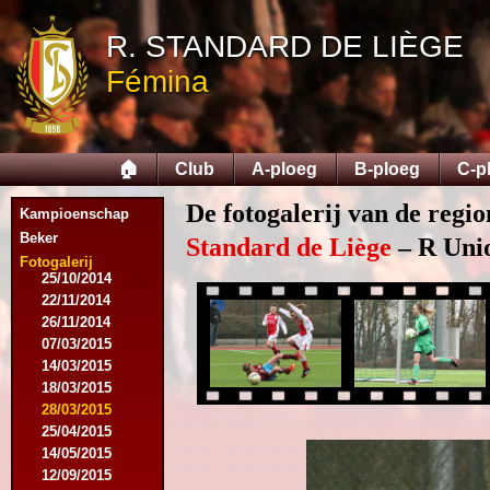
R. STANDARD DE LIÈGE
Fémina
09/08/2014
🏠
Club
A-ploeg
B-ploeg
C-p
17/08/2014
31/08/2014
De fotogalerij van de regi
13/09/2014
Kampioenschap
27/09/2014
Beker
Standard de Liège
– R Unio
18/10/2014
Fotogalerij
25/10/2014
22/11/2014
26/11/2014
07/03/2015
14/03/2015
18/03/2015
28/03/2015
25/04/2015
14/05/2015
12/09/2015