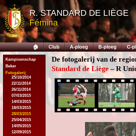
R. STANDARD DE LIÈGE
Fémina
09/08/2014
🏠
Club
A-ploeg
B-ploeg
C-p
17/08/2014
31/08/2014
De fotogalerij van de regi
13/09/2014
Kampioenschap
27/09/2014
Beker
Standard de Liège
– R Unio
18/10/2014
Fotogalerij
25/10/2014
22/11/2014
26/11/2014
07/03/2015
14/03/2015
18/03/2015
28/03/2015
25/04/2015
14/05/2015
12/09/2015