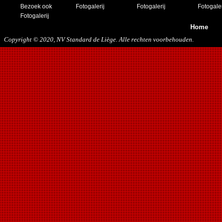
Bezoek ook
Fotogalerij
Fotogalerij
Fotogaler
23/11/2019
Fotogalerij
Home
Copyright © 2020, NV Standard de Liège. Alle rechten voorbehouden.