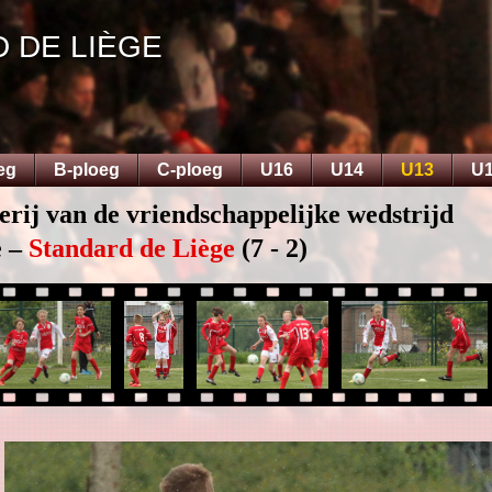
D DE LIÈGE
eg
B-ploeg
C-ploeg
U16
U14
U13
U
erij van de vriendschappelijke wedstrijd
 –
Standard de Liège
(7 - 2)