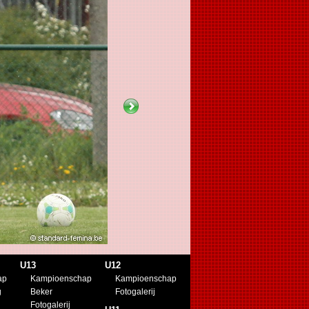
U13
U12
ap
Kampioenschap
Kampioenschap
g
Beker
Fotogalerij
Fotogalerij