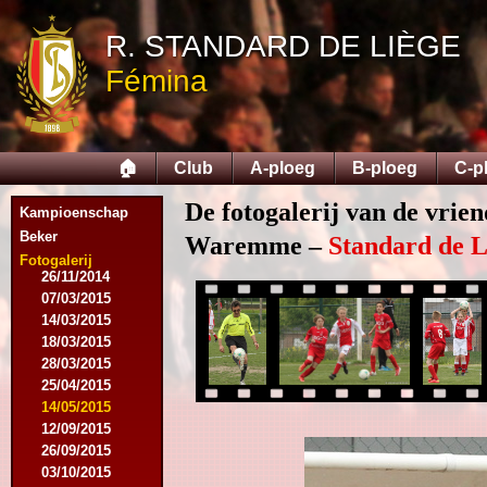
R. STANDARD DE LIÈGE
Fémina
09/08/2014
17/08/2014
31/08/2014
🏠
Club
A-ploeg
B-ploeg
C-p
13/09/2014
27/09/2014
De fotogalerij van de vrie
18/10/2014
Kampioenschap
25/10/2014
Beker
Waremme –
Standard de L
22/11/2014
Fotogalerij
26/11/2014
07/03/2015
14/03/2015
18/03/2015
28/03/2015
25/04/2015
14/05/2015
12/09/2015
26/09/2015
03/10/2015