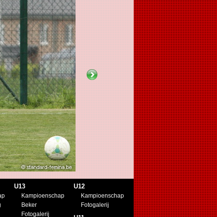
U13
U12
ap
Kampioenschap
Kampioenschap
g
Beker
Fotogalerij
Fotogalerij