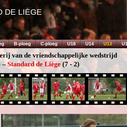
D DE LIÈGE
eg
B-ploeg
C-ploeg
U16
U14
U13
U
erij van de vriendschappelijke wedstrijd
 –
Standard de Liège
(7 - 2)