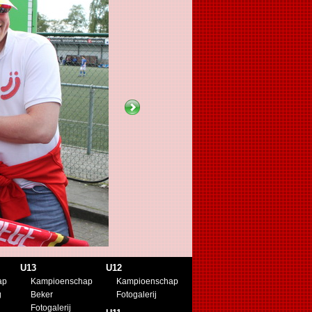
U13
U12
ap
Kampioenschap
Kampioenschap
g
Beker
Fotogalerij
Fotogalerij