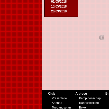
01/05/2018
13/05/2018
29/09/2018
27/10/2018
10/11/2018
16/03/2019
31/07/2019
09/11/2019
23/11/2019
Club
A-ploeg
B-
Presentatie
Kampioenschap
Agenda
Rangschikking
Toegangsplan
Beker