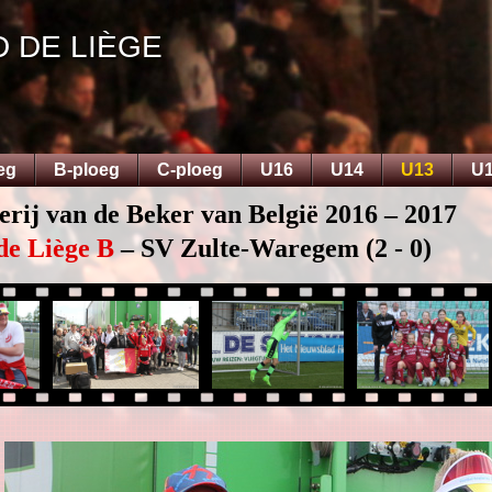
D DE LIÈGE
eg
B-ploeg
C-ploeg
U16
U14
U13
U
erij van de Beker van België 2016 – 2017
de Liège B
– SV Zulte-Waregem (2 - 0)