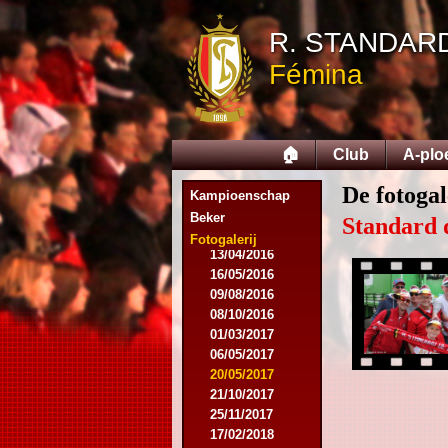
07/03/2015
14/03/2015
R. STANDAR
18/03/2015
Fémina
28/03/2015
25/04/2015
14/05/2015
12/09/2015
🏠
Club
A-plo
26/09/2015
03/10/2015
De fotogal
28/11/2015
Kampioenschap
09/03/2016
Beker
Standard 
09/04/2016
Fotogalerij
13/04/2016
16/05/2016
09/08/2016
08/10/2016
01/03/2017
06/05/2017
20/05/2017
21/10/2017
25/11/2017
17/02/2018