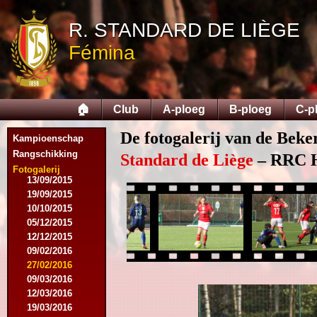
04/10/2014
18/10/2014
R. STANDARD DE LIÈGE
06/12/2014
Fémina
07/03/2015
16/03/2015
28/03/2015
15/04/2015
🏠
Club
A-ploeg
B-ploeg
C-p
25/04/2015
01/05/2015
De fotogalerij van de Beke
14/05/2015
Kampioenschap
17/05/2015
Rangschikking
Standard de Liège
– RRC H
05/09/2015
Fotogalerij
13/09/2015
19/09/2015
10/10/2015
05/12/2015
12/12/2015
09/02/2016
27/02/2016
09/03/2016
12/03/2016
19/03/2016