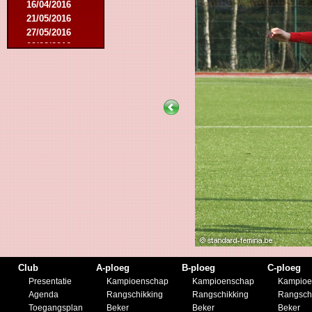
16/04/2016
21/05/2016
27/05/2016
09/08/2016
20/08/2016
08/10/2016
19/11/2016
10/01/2017
11/03/2017
01/04/2017
26/05/2017
21/12/2017
27/01/2018
10/03/2018
17/05/2018
22/08/2018
27/10/2018
12/01/2019
23/11/2019
Club
A-ploeg
B-ploeg
C-ploeg
Presentatie
Kampioenschap
Kampioenschap
Kampioe
Agenda
Rangschikking
Rangschikking
Rangsch
Toegangsplan
Beker
Beker
Beker