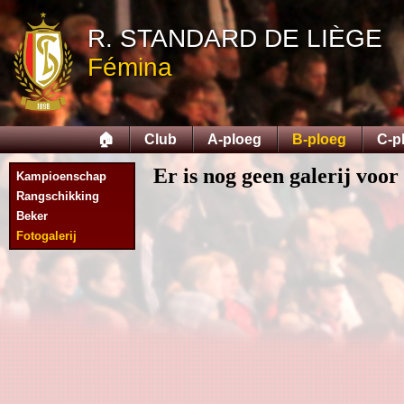
R. STANDARD DE LIÈGE
Fémina
🏠
Club
A-ploeg
B-ploeg
C-p
Er is nog geen galerij voor 
Kampioenschap
Rangschikking
Beker
Fotogalerij