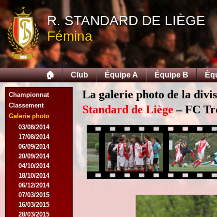
R. STANDARD DE LIÈGE
Fémina
🏠
Club
Équipe A
Équipe B
Éq
La galerie photo de la divi
Championnat
Classement
Standard de Liège
– FC Tro
Galerie photo
03/08/2014
17/08/2014
06/09/2014
20/09/2014
04/10/2014
18/10/2014
06/12/2014
07/03/2015
16/03/2015
28/03/2015