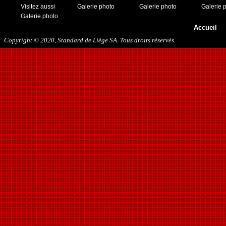
19/11/2016
Visitez aussi
Galerie photo
Galerie photo
Galerie 
10/01/2017
Galerie photo
11/03/2017
Accueil
01/04/2017
Copyright © 2020, Standard de Liège SA. Tous droits réservés.
26/05/2017
21/12/2017
27/01/2018
10/03/2018
17/05/2018
22/08/2018
27/10/2018
12/01/2019
23/11/2019