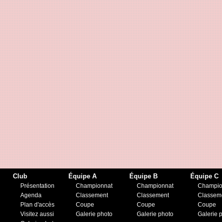
Club
Équipe A
Équipe B
Équipe C
Présentation
Championnat
Championnat
Champio
Agenda
Classement
Classement
Classem
Plan d'accès
Coupe
Coupe
Coupe
Visitez aussi
Galerie photo
Galerie photo
Galerie 