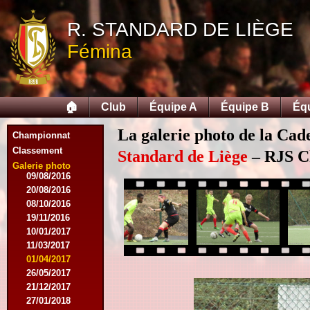
19/09/2015
10/10/2015
R. STANDARD DE LIÈGE
05/12/2015
Fémina
12/12/2015
09/02/2016
27/02/2016
09/03/2016
🏠
Club
Équipe A
Équipe B
Éq
12/03/2016
19/03/2016
La galerie photo de la Cad
16/04/2016
Championnat
21/05/2016
Classement
Standard de Liège
– RJS Ch
27/05/2016
Galerie photo
09/08/2016
20/08/2016
08/10/2016
19/11/2016
10/01/2017
11/03/2017
01/04/2017
26/05/2017
21/12/2017
27/01/2018