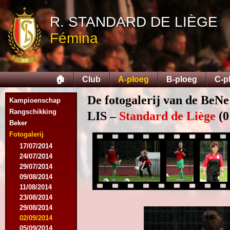
R. STANDARD DE LIÈGE
Fémina
🏠
Club
A-ploeg
B-ploeg
C-p
De fotogalerij van de BeN
Kampioenschap
Rangschikking
LIS –
Standard de Liège
(0
Beker
Fotogalerij
17/07/2014
24/07/2014
29/07/2014
09/08/2014
11/08/2014
23/08/2014
29/08/2014
02/09/2014
05/09/2014