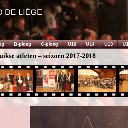
D DE LIÈGE
eg
B-ploeg
C-ploeg
U16
U14
U13
U
ikse atleten – seizoen 2017-2018