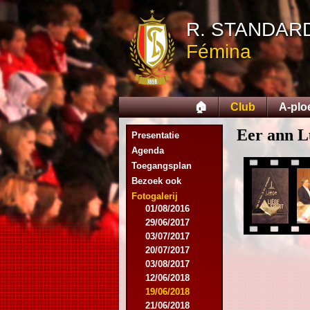
R. STANDAR
02/06/2013
Fémina
21/06/2013
21/06/2014
06/12/2014
04/02/2015
🏠
Club
A-plo
27/03/2015
29/05/2015
Eer ann Lu
Presentatie
25/06/2015
Agenda
14/12/2015
Toegangsplan
16/12/2015
Bezoek ook
29/06/2016
21/07/2016
Fotogalerij
01/08/2016
29/06/2017
03/07/2017
20/07/2017
03/08/2017
12/06/2018
19/06/2018
21/06/2018