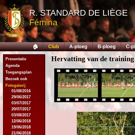
R. STANDARD DE LIÈGE
02/06/2013
Fémina
21/06/2013
21/06/2014
06/12/2014
04/02/2015
🏠
Club
A-ploeg
B-ploeg
C-p
27/03/2015
29/05/2015
Hervatting van de training
Presentatie
25/06/2015
Agenda
14/12/2015
Toegangsplan
16/12/2015
Bezoek ook
29/06/2016
21/07/2016
Fotogalerij
01/08/2016
29/06/2017
03/07/2017
20/07/2017
03/08/2017
12/06/2018
19/06/2018
21/06/2018