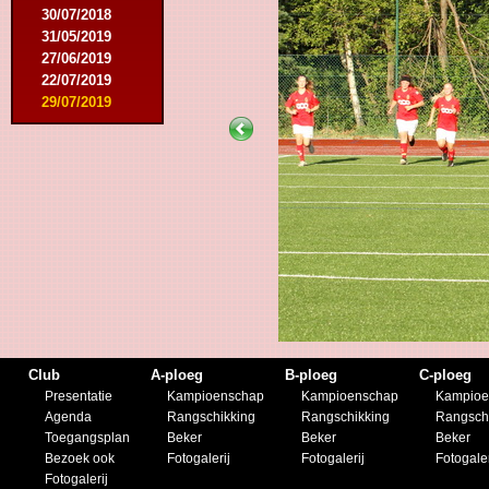
30/07/2018
31/05/2019
27/06/2019
22/07/2019
29/07/2019
Club
A-ploeg
B-ploeg
C-ploeg
Presentatie
Kampioenschap
Kampioenschap
Kampioe
Agenda
Rangschikking
Rangschikking
Rangsch
Toegangsplan
Beker
Beker
Beker
Bezoek ook
Fotogalerij
Fotogalerij
Fotogaler
Fotogalerij