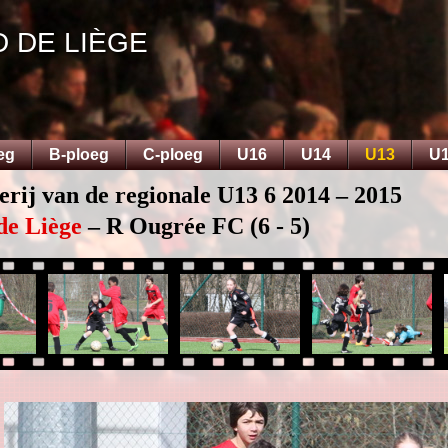
D DE LIÈGE
eg
B-ploeg
C-ploeg
U16
U14
U13
U
erij van de regionale U13 6 2014 – 2015
de Liège
– R Ougrée FC (6 - 5)