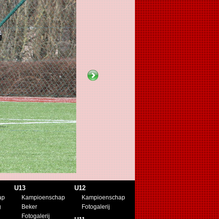
U13
U12
ap
Kampioenschap
Kampioenschap
g
Beker
Fotogalerij
Fotogalerij