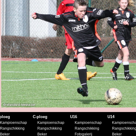
ploeg
C-ploeg
U16
U14
Kampioenschap
Kampioenschap
Kampioenschap
Kampioensch
Rangschikking
Rangschikking
Rangschikking
Rangschikkin
Beker
Beker
Fotogalerij
Beker