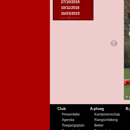
27/10/2018
10/11/2018
16/03/2019
31/07/2019
09/11/2019
23/11/2019
Club
A-ploeg
B-
Presentatie
Kampioenschap
Agenda
Rangschikking
Toegangsplan
Beker