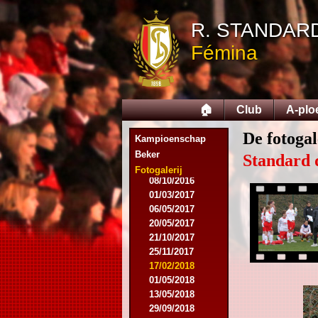
28/03/2015
25/04/2015
R. STANDAR
14/05/2015
Fémina
12/09/2015
26/09/2015
03/10/2015
28/11/2015
🏠
Club
A-plo
09/03/2016
09/04/2016
De fotogal
13/04/2016
Kampioenschap
16/05/2016
Beker
Standard 
09/08/2016
Fotogalerij
08/10/2016
01/03/2017
06/05/2017
20/05/2017
21/10/2017
25/11/2017
17/02/2018
01/05/2018
13/05/2018
29/09/2018