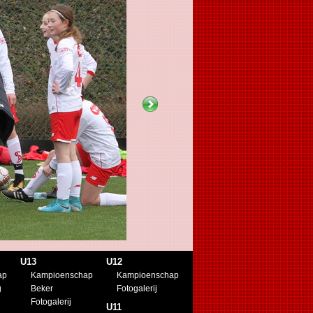
U13
U12
ap
Kampioenschap
Kampioenschap
g
Beker
Fotogalerij
Fotogalerij
U11