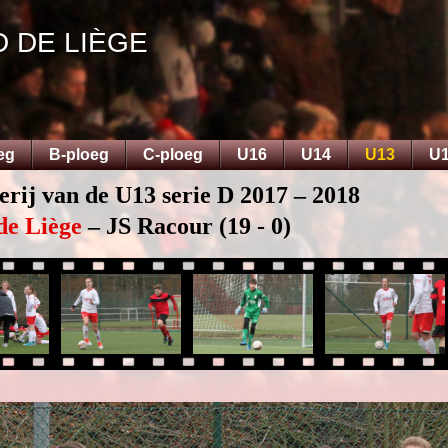
D DE LIÈGE
eg
B-ploeg
C-ploeg
U16
U14
U13
U
erij van de U13 serie D 2017 – 2018
de Liège
– JS Racour (19 - 0)